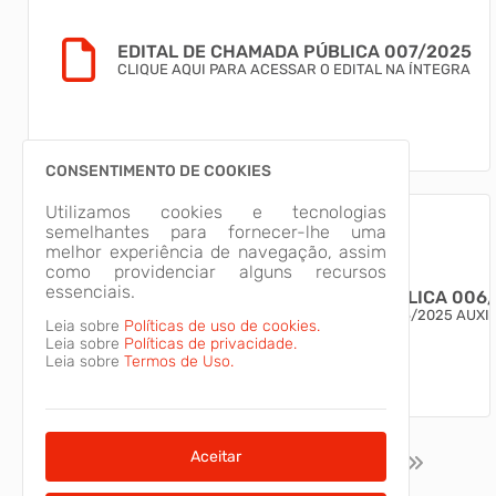
EDITAL DE CHAMADA PÚBLICA 007/2025
CLIQUE AQUI PARA ACESSAR O EDITAL NA ÍNTEGRA
CONSENTIMENTO DE COOKIES
Utilizamos cookies e tecnologias
semelhantes para fornecer-lhe uma
melhor experiência de navegação, assim
como providenciar alguns recursos
essenciais.
RESULTADO FINAL CHAMADA PÚBLICA 006
RESULTADO FINAL CHAMADA PUBLICA 006/2025 AUXILIAR DE ENSINO
Leia sobre
Políticas de uso de cookies.
Nome Posição Situação Misleide Santana de Souza 1° Classificado
Leia sobre
Políticas de privacidade.
__________________________________
Leia sobre
Termos de Uso.
ALMIDES ROBERG SILVA DA ROSA Prefeito Municipal
Aceitar
1
2
3
4
5