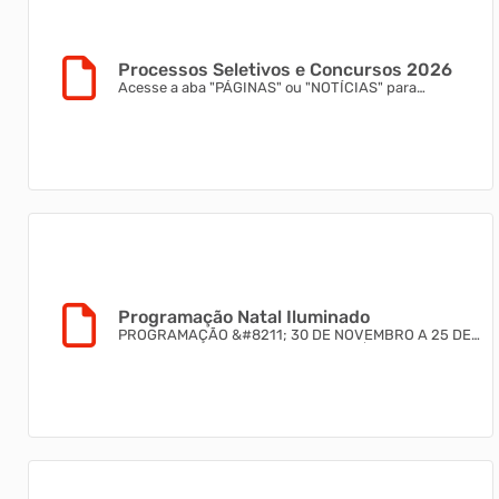
Processos Seletivos e Concursos 2026
Acesse a aba "PÁGINAS" ou "NOTÍCIAS" para
visualizar os processos seletivos e editais.
Programação Natal Iluminado
PROGRAMAÇÃO &#8211; 30 DE NOVEMBRO A 25 DE
DEZEMBRO 30/11 &#8211; Domingo | Parque de
Eventos 19h30 &#8211; Show POP ROCK BRASIL
&#8211; Camerata Florianópolis 05/12 &#8211; Sexta-
feira | Igreja Matriz 19h30 &#8211; Apresentação da
Orquestra Municipal Infanto-Juvenil de Santa Rosa do
SulApós a apresentação &#8211; Acender das Luzes
na Praça --- Apresentação da Fanfarra Filhos da Terra
da E.M.E.B...